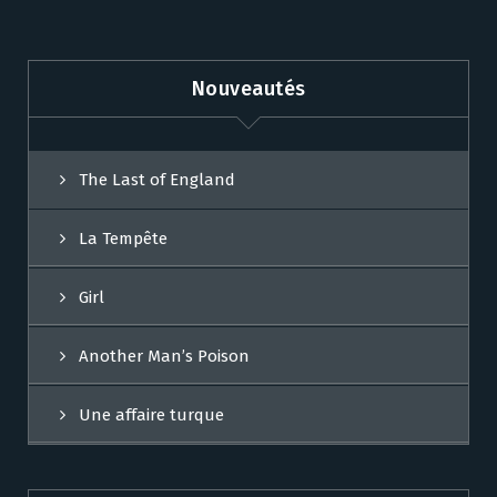
Nouveautés
The Last of England
La Tempête
Girl
Another Man’s Poison
Une affaire turque