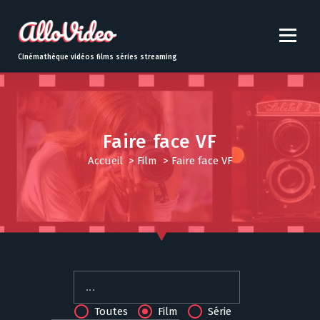
S
k
i
p
Cinémathèque vidéos films séries streaming
t
o
c
o
n
Faire face VF
t
Accueil
>
Film
>
Faire face VF
e
n
t
Toutes
Film
Série