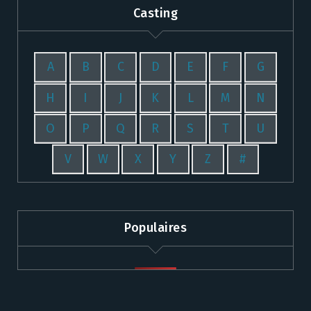
Casting
A
B
C
D
E
F
G
H
I
J
K
L
M
N
O
P
Q
R
S
T
U
V
W
X
Y
Z
#
Populaires