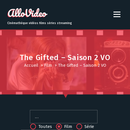
S
k
i
p
Cinémathèque vidéos films séries streaming
t
o
c
o
n
The Gifted – Saison 2 VO
t
Accueil
>
Film
>
The Gifted – Saison 2 VO
e
n
t
Toutes
Film
Série