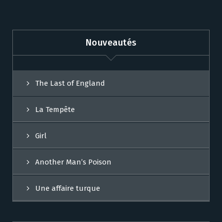
Nouveautés
The Last of England
La Tempête
Girl
Another Man’s Poison
Une affaire turque