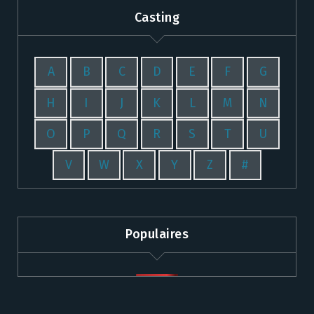
Casting
A
B
C
D
E
F
G
H
I
J
K
L
M
N
O
P
Q
R
S
T
U
V
W
X
Y
Z
#
Populaires