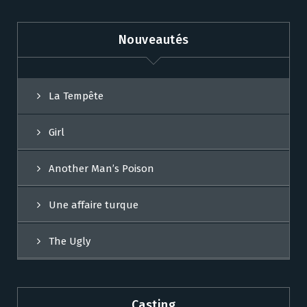
Nouveautés
La Tempête
Girl
Another Man’s Poison
Une affaire turque
The Ugly
Casting