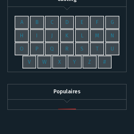
A
B
C
D
E
F
G
H
I
J
K
L
M
N
O
P
Q
R
S
T
U
V
W
X
Y
Z
#
Populaires