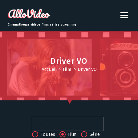
S
k
i
p
Cinémathèque vidéos films séries streaming
t
o
c
o
n
Driver VO
t
Accueil
>
Film
>
Driver VO
e
n
t
Toutes
Film
Série