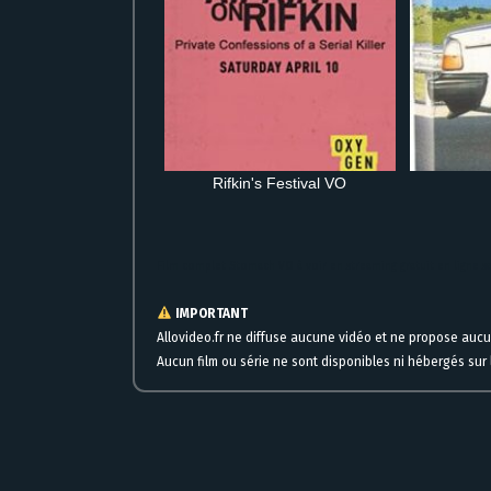
Rifkin's Festival VO
Film complet Stomach VO à voir en streaming gratuit en ligne sa
IMPORTANT
Allovideo.fr ne diffuse aucune vidéo et ne propose auc
Aucun film ou série ne sont disponibles ni hébergés sur l