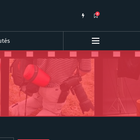
0
utés