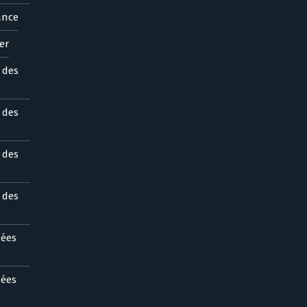
ance
er
s des
s des
s des
s des
nées
nées