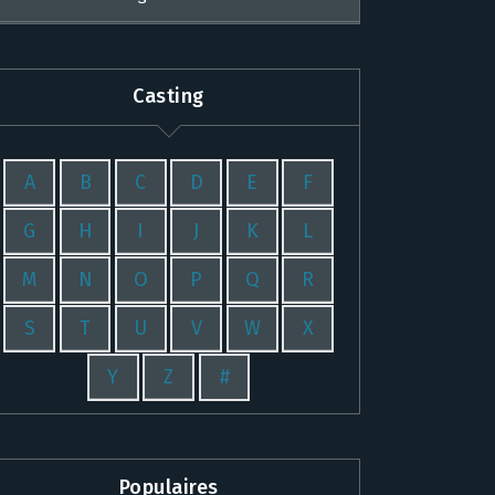
Casting
A
B
C
D
E
F
G
H
I
J
K
L
M
N
O
P
Q
R
S
T
U
V
W
X
Y
Z
#
Populaires