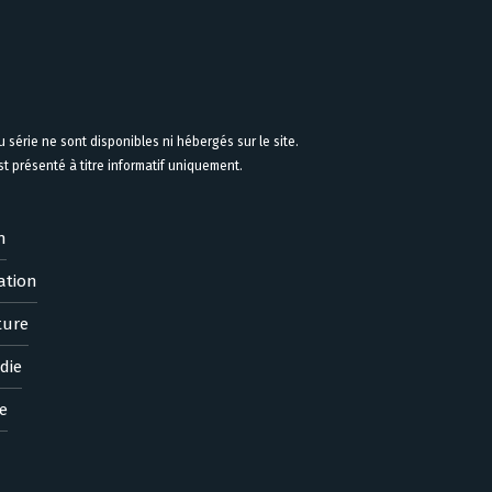
 série ne sont disponibles ni hébergés sur le site.
 présenté à titre informatif uniquement.
n
ation
ture
die
e