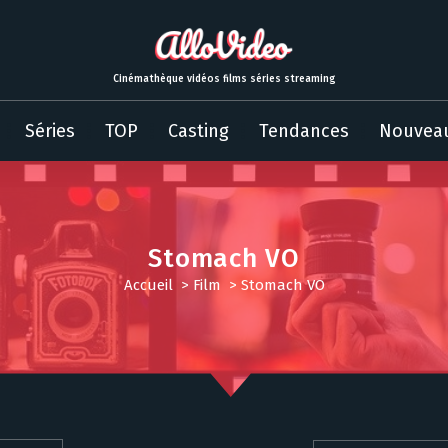
Cinémathèque vidéos films séries streaming
Séries
TOP
Casting
Tendances
Nouvea
Stomach VO
Accueil
>
Film
>
Stomach VO