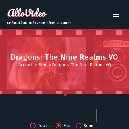
S
k
i
p
Cinémathèque vidéos films séries streaming
t
o
c
o
n
Dragons: The Nine Realms VO
t
Accueil
>
Film
>
Dragons: The Nine Realms VO
e
n
t
Toutes
Film
Série