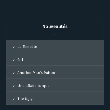
Nouveautés
La Tempête
Girl
Another Man’s Poison
Une affaire turque
The Ugly