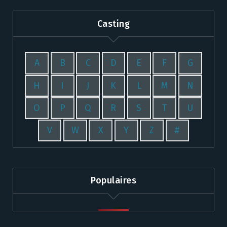
Casting
A
B
C
D
E
F
G
H
I
J
K
L
M
N
O
P
Q
R
S
T
U
V
W
X
Y
Z
#
Populaires