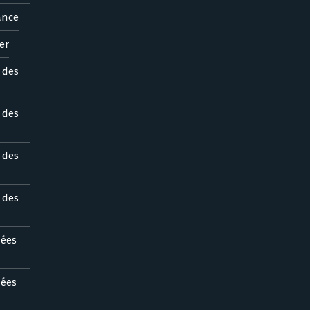
ance
er
s des
s des
s des
s des
nées
nées