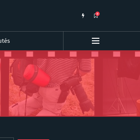
0
utés