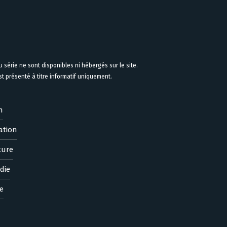
 série ne sont disponibles ni hébergés sur le site.
 présenté à titre informatif uniquement.
n
ation
ture
die
e