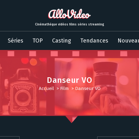
Cinémathèque vidéos films séries streaming
Séries
TOP
Casting
Tendances
Nouvea
Danseur VO
Accueil
>
Film
>
Danseur VO