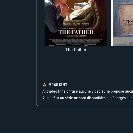
The Father
Regarder gratuitement Danseur VO en streaming en ligne film c
IMPORTANT
Allovideo.fr ne diffuse aucune vidéo et ne propose auc
Aucun film ou série ne sont disponibles ni hébergés sur l