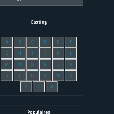
Casting
A
B
C
D
E
F
G
H
I
J
K
L
M
N
O
P
Q
R
S
T
U
V
W
X
Y
Z
#
Populaires