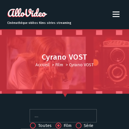
S
k
i
p
Cinémathèque vidéos films séries streaming
t
o
c
o
n
Cyrano VOST
t
Accueil
>
Film
>
Cyrano VOST
e
n
t
Toutes
Film
Série