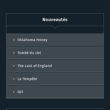
Nouveautés
Oklahoma Honey
Tombé du ciel
The Last of England
La Tempête
Girl