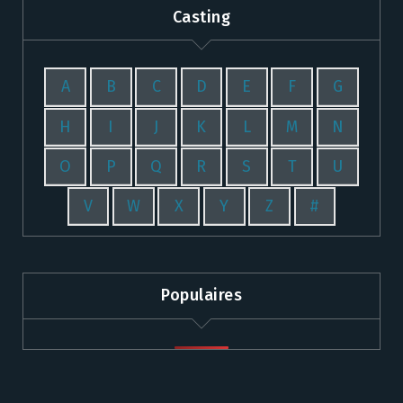
Casting
A
B
C
D
E
F
G
H
I
J
K
L
M
N
O
P
Q
R
S
T
U
V
W
X
Y
Z
#
Populaires