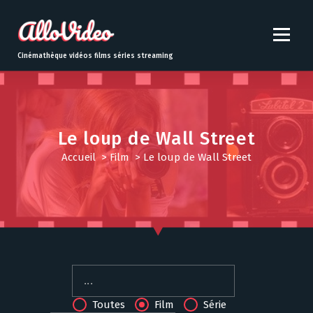
S
k
i
p
Cinémathèque vidéos films séries streaming
t
o
c
o
n
Le loup de Wall Street
t
Accueil
>
Film
>
Le loup de Wall Street
e
n
t
Toutes
Film
Série