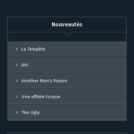
Nouveautés
La Tempête
Girl
Another Man’s Poison
Une affaire turque
The Ugly