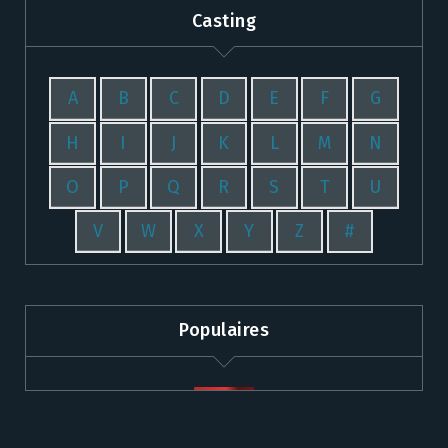
Casting
A
B
C
D
E
F
G
H
I
J
K
L
M
N
O
P
Q
R
S
T
U
V
W
X
Y
Z
#
Populaires