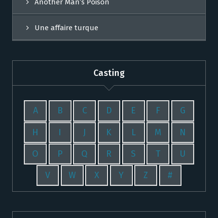
Another Man’s Poison
Une affaire turque
Casting
A
B
C
D
E
F
G
H
I
J
K
L
M
N
O
P
Q
R
S
T
U
V
W
X
Y
Z
#