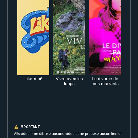
Like-moi!
Vivre avec les
Le divorce de
loups
mes marrants
Où regarder The Seed of Evolution ~Before I knew it I was one of the
champions~ (3) VO en streaming complet gratuit HD en ligne
IMPORTANT
Allovideo.fr ne diffuse aucune vidéo et ne propose aucun lien de