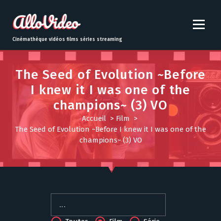
S
k
i
p
Cinémathèque vidéos films séries streaming
t
o
c
The Seed of Evolution ~Before
o
I knew it I was one of the
n
champions~ (3) VO
t
e
Accueil
>
Film
>
n
The Seed of Evolution ~Before I knew it I was one of the
t
champions~ (3) VO