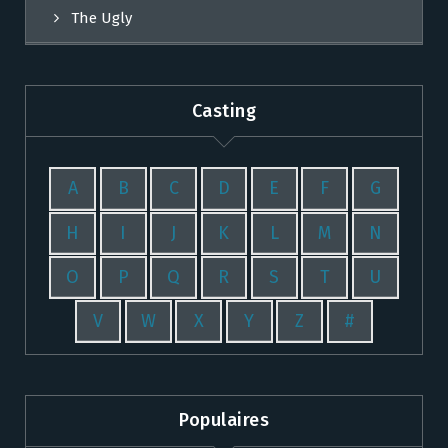
The Ugly
Casting
A
B
C
D
E
F
G
H
I
J
K
L
M
N
O
P
Q
R
S
T
U
V
W
X
Y
Z
#
Populaires