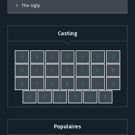
The Ugly
Casting
A
B
C
D
E
F
G
H
I
J
K
L
M
N
O
P
Q
R
S
T
U
V
W
X
Y
Z
#
Populaires