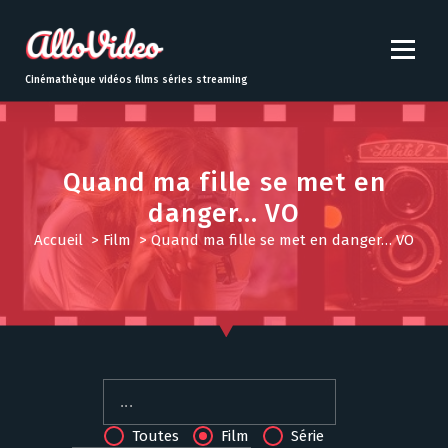
S
k
i
p
Cinémathèque vidéos films séries streaming
t
o
c
o
Quand ma fille se met en
n
danger… VO
t
e
Accueil
>
Film
>
Quand ma fille se met en danger… VO
n
t
Toutes
Film
Série