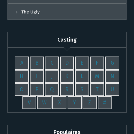
The Ugly
Casting
A
B
C
D
E
F
G
H
I
J
K
L
M
N
O
P
Q
R
S
T
U
V
W
X
Y
Z
#
Populaires