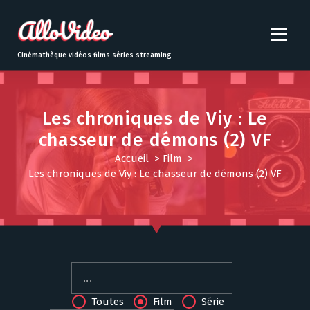
S
k
i
p
Cinémathèque vidéos films séries streaming
t
o
c
o
Les chroniques de Viy : Le
n
chasseur de démons (2) VF
t
Accueil
>
Film
>
e
Les chroniques de Viy : Le chasseur de démons (2) VF
n
t
Toutes
Film
Série