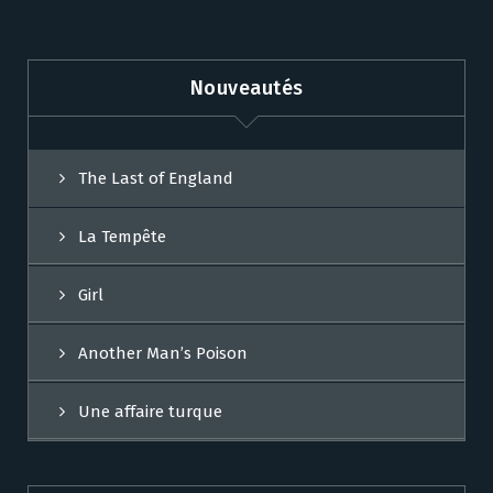
Nouveautés
The Last of England
La Tempête
Girl
Another Man’s Poison
Une affaire turque