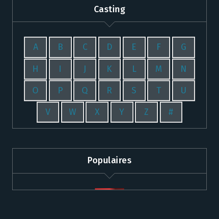
Casting
A
B
C
D
E
F
G
H
I
J
K
L
M
N
O
P
Q
R
S
T
U
V
W
X
Y
Z
#
Populaires