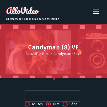
S
k
i
p
Cinémathèque vidéos films séries streaming
t
o
c
o
n
Candyman (8) VF
t
Accueil
>
Film
>
Candyman (8) VF
e
n
t
Toutes
Film
Série