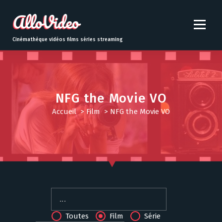
S
k
i
p
Cinémathèque vidéos films séries streaming
t
o
c
o
n
NFG the Movie VO
t
Accueil
>
Film
>
NFG the Movie VO
e
n
t
Toutes
Film
Série