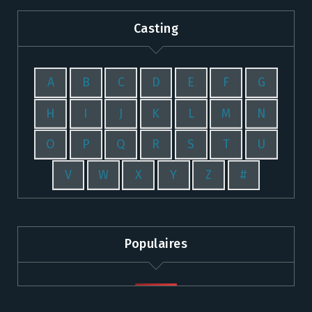
Casting
A
B
C
D
E
F
G
H
I
J
K
L
M
N
O
P
Q
R
S
T
U
V
W
X
Y
Z
#
Populaires