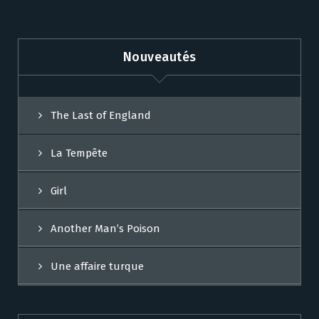
Nouveautés
The Last of England
La Tempête
Girl
Another Man’s Poison
Une affaire turque