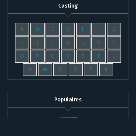
Casting
A
B
C
D
E
F
G
H
I
J
K
L
M
N
O
P
Q
R
S
T
U
V
W
X
Y
Z
#
Populaires