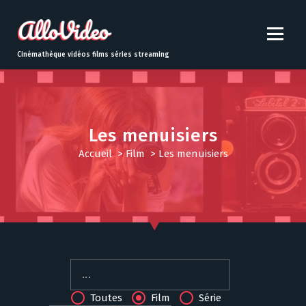
S
k
i
p
Cinémathèque vidéos films séries streaming
t
o
c
o
n
Les menuisiers
t
Accueil
>
Film
>
Les menuisiers
e
n
t
Toutes
Film
Série