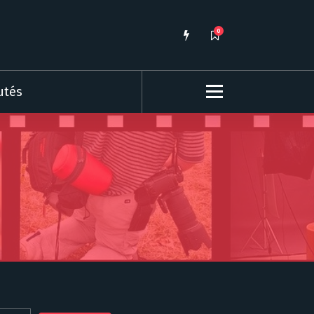
0
utés