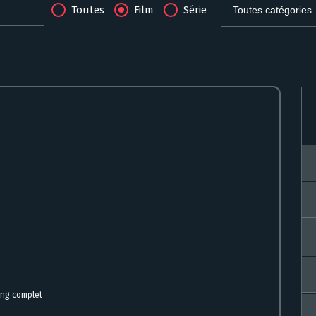
Toutes
Film
Série
ing complet