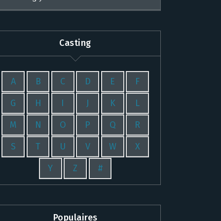
Casting
A
B
C
D
E
F
G
H
I
J
K
L
M
N
O
P
Q
R
S
T
U
V
W
X
Y
Z
#
Populaires