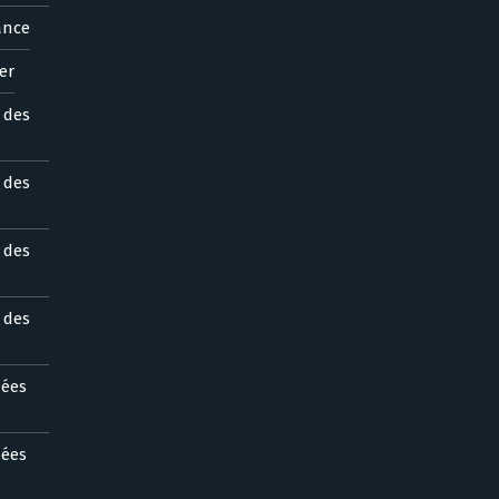
ance
er
s des
s des
s des
s des
nées
nées