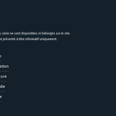
 série ne sont disponibles ni hébergés sur le site.
 présenté à titre informatif uniquement.
n
ation
ture
die
e