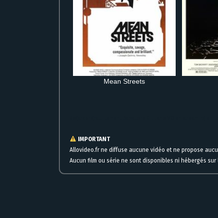
Mean Streets
Regarder gratuitement Salvatore Giuliano VO en streaming en l
IMPORTANT
Allovideo.fr ne diffuse aucune vidéo et ne propose auc
Aucun film ou série ne sont disponibles ni hébergés sur l