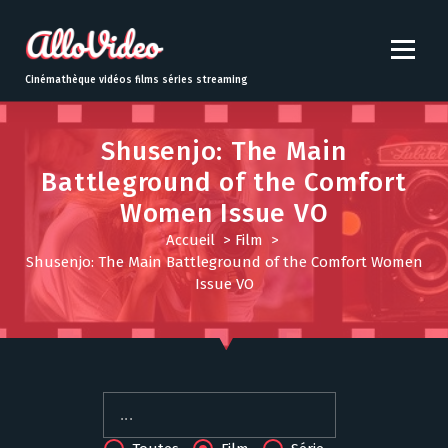
S
k
i
p
Cinémathèque vidéos films séries streaming
t
o
c
Shusenjo: The Main
o
Battleground of the Comfort
n
Women Issue VO
t
e
Accueil
>
Film
>
n
Shusenjo: The Main Battleground of the Comfort Women
t
Issue VO