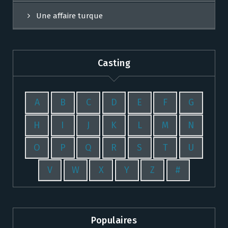
Une affaire turque
Casting
A
B
C
D
E
F
G
H
I
J
K
L
M
N
O
P
Q
R
S
T
U
V
W
X
Y
Z
#
Populaires