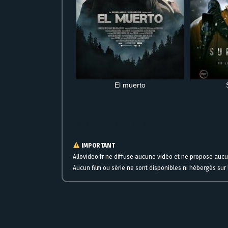
El muerto
Regarder La cure VF film complet en streaming gratuit HD en lig
IMPORTANT
Allovideo.fr ne diffuse aucune vidéo et ne propose auc
Aucun film ou série ne sont disponibles ni hébergés sur l