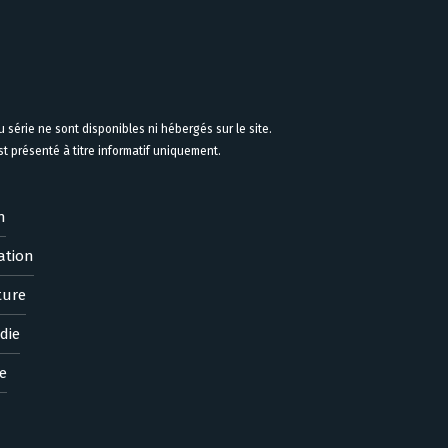
 série ne sont disponibles ni hébergés sur le site.
 présenté à titre informatif uniquement.
n
ation
ture
die
e