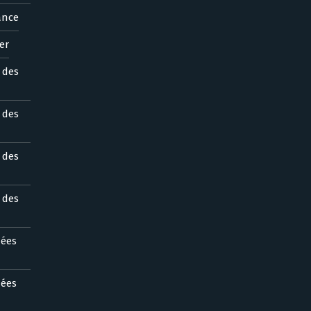
ance
er
s des
s des
s des
s des
nées
nées