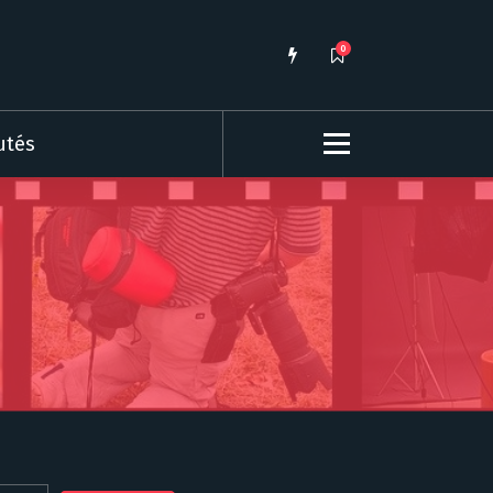
0
utés