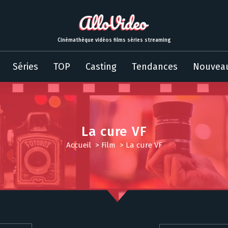
Cinémathèque vidéos films séries streaming
Séries
TOP
Casting
Tendances
Nouvea
La cure VF
Accueil
>
Film
>
La cure VF