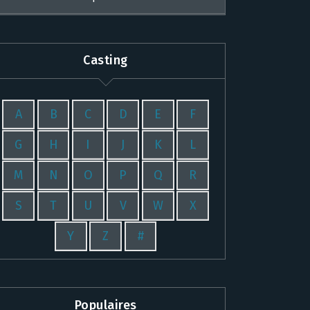
Casting
A
B
C
D
E
F
G
H
I
J
K
L
M
N
O
P
Q
R
S
T
U
V
W
X
Y
Z
#
Populaires