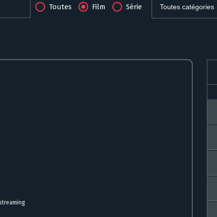
Toutes
Film
Série
 streaming