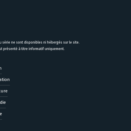
 série ne sont disponibles ni hébergés sur le site.
 présenté à titre informatif uniquement.
n
ation
ture
die
e