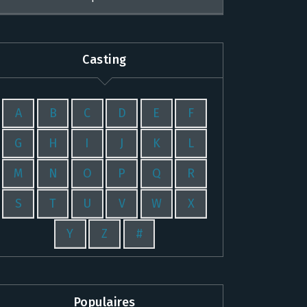
Casting
A
B
C
D
E
F
G
H
I
J
K
L
M
N
O
P
Q
R
S
T
U
V
W
X
Y
Z
#
Populaires