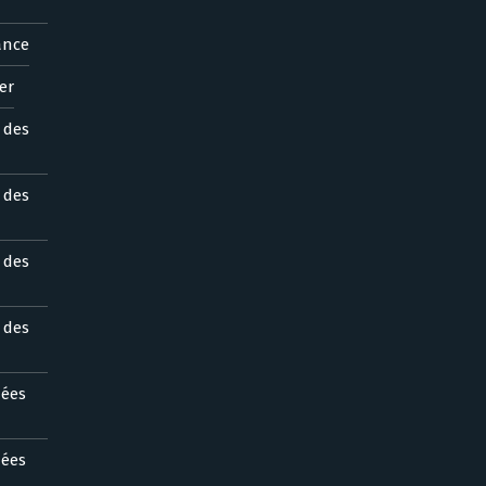
ance
er
s des
s des
s des
s des
nées
nées