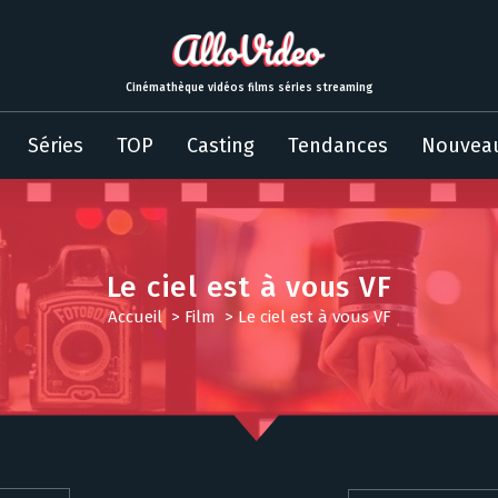
Cinémathèque vidéos films séries streaming
Séries
TOP
Casting
Tendances
Nouvea
Le ciel est à vous VF
Accueil
>
Film
>
Le ciel est à vous VF