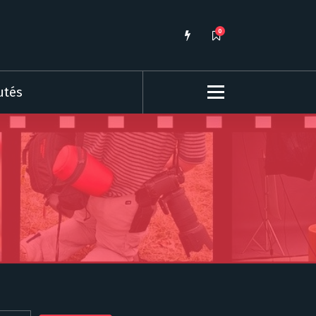
0
utés