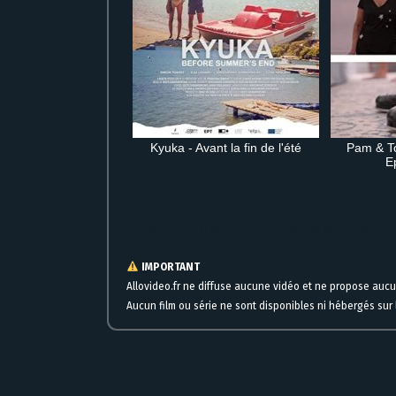
Kyuka - Avant la fin de l'été
Pam & T
E
Où regarder Le ciel est à vous VF en streaming complet gratuit 
IMPORTANT
Allovideo.fr ne diffuse aucune vidéo et ne propose auc
Aucun film ou série ne sont disponibles ni hébergés sur l