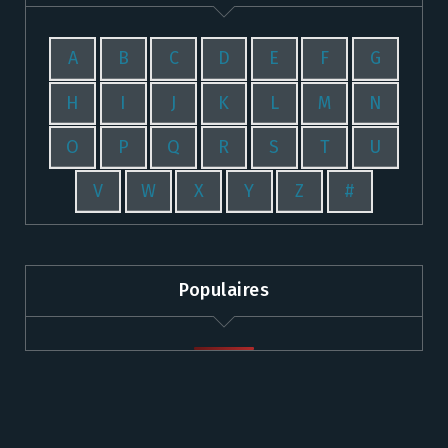
A
B
C
D
E
F
G
H
I
J
K
L
M
N
O
P
Q
R
S
T
U
V
W
X
Y
Z
#
Populaires