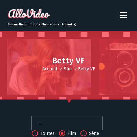
S
k
i
p
Cinémathèque vidéos films séries streaming
t
o
c
o
n
Betty VF
t
Accueil
>
Film
>
Betty VF
e
n
t
Toutes
Film
Série