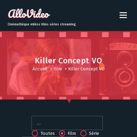
S
k
i
p
Cinémathèque vidéos films séries streaming
t
o
c
o
n
Killer Concept VO
t
Accueil
>
Film
>
Killer Concept VO
e
n
t
Toutes
Film
Série