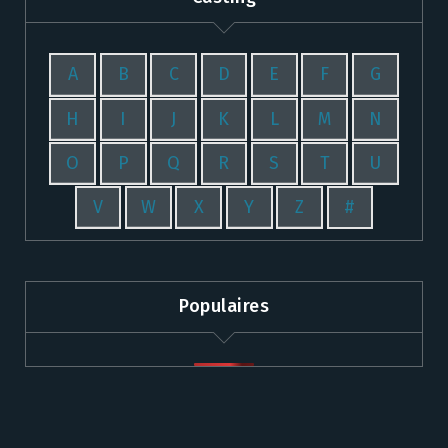
A
B
C
D
E
F
G
H
I
J
K
L
M
N
O
P
Q
R
S
T
U
V
W
X
Y
Z
#
Populaires