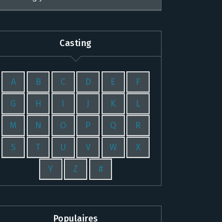
Casting
A
B
C
D
E
F
G
H
I
J
K
L
M
N
O
P
Q
R
S
T
U
V
W
X
Y
Z
#
Populaires