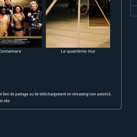
Connemara
Le quatrième mur
igne à regarder maintenant en VF et VOSTFR
un lien de partage ou de téléchargement en streaming non autorisé.
e site.