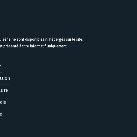
 série ne sont disponibles ni hébergés sur le site.
 présenté à titre informatif uniquement.
n
ation
ture
die
e