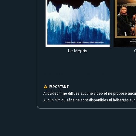
Le Mépris
Streaming gratuit The Slime Diaries – Saison 1 – Episode 8 en l
IMPORTANT
Allovideo.fr ne diffuse aucune vidéo et ne propose auc
Aucun film ou série ne sont disponibles ni hébergés sur l