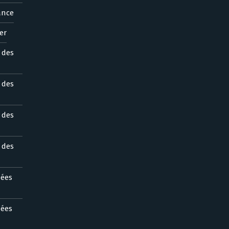
ance
er
s des
s des
s des
s des
nées
nées