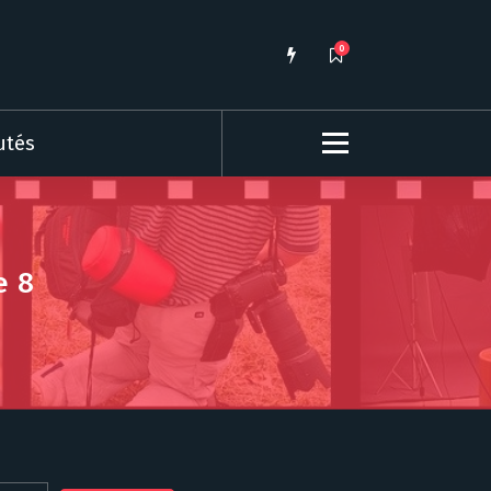
0
utés
e 8