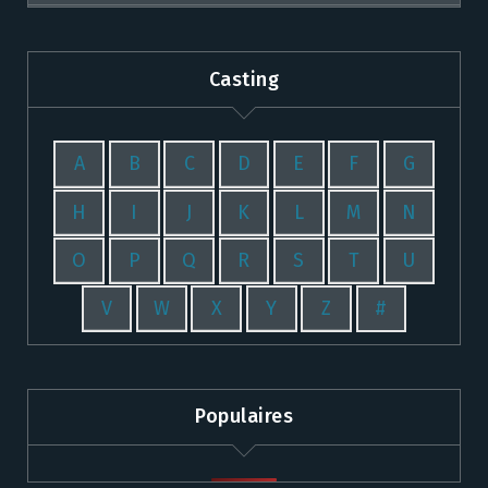
Casting
A
B
C
D
E
F
G
H
I
J
K
L
M
N
O
P
Q
R
S
T
U
V
W
X
Y
Z
#
Populaires