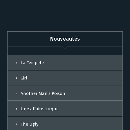
Nouveautés
La Tempête
Girl
Another Man’s Poison
Une affaire turque
The Ugly