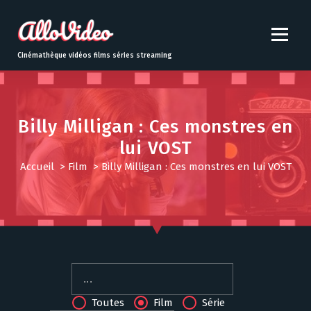
S
k
i
p
Cinémathèque vidéos films séries streaming
t
o
c
o
Billy Milligan : Ces monstres en
n
lui VOST
t
e
Accueil
>
Film
>
Billy Milligan : Ces monstres en lui VOST
n
t
Toutes
Film
Série