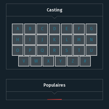
Casting
A
B
C
D
E
F
G
H
I
J
K
L
M
N
O
P
Q
R
S
T
U
V
W
X
Y
Z
#
Populaires