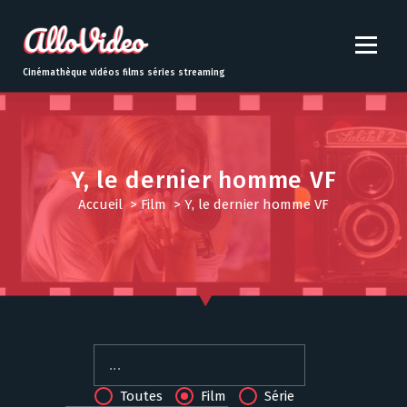
S
k
i
p
Cinémathèque vidéos films séries streaming
t
o
c
o
n
Y, le dernier homme VF
t
Accueil
>
Film
>
Y, le dernier homme VF
e
n
t
Toutes
Film
Série