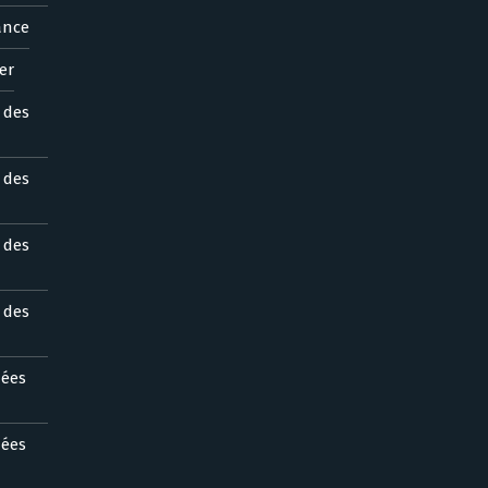
ance
er
s des
s des
s des
s des
nées
nées