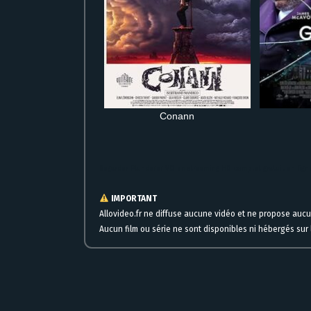
Conann
Regarder Plunderer VO en streaming HD complet gratuit en li
IMPORTANT
Allovideo.fr ne diffuse aucune vidéo et ne propose auc
Aucun film ou série ne sont disponibles ni hébergés sur l