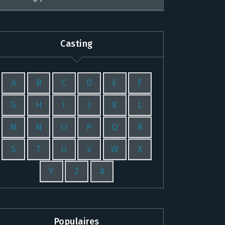
Casting
A
B
C
D
E
F
G
H
I
J
K
L
M
N
O
P
Q
R
S
T
U
V
W
X
Y
Z
#
Populaires