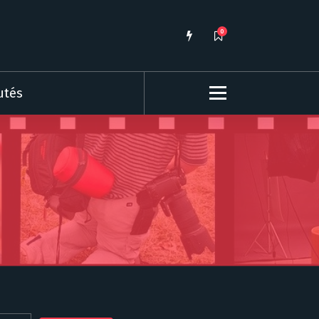
0
utés