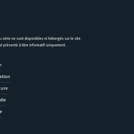
 série ne sont disponibles ni hébergés sur le site.
 présenté à titre informatif uniquement.
n
ation
ture
die
e