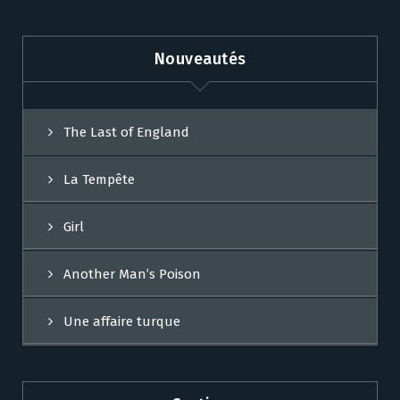
Nouveautés
The Last of England
La Tempête
Girl
Another Man’s Poison
Une affaire turque