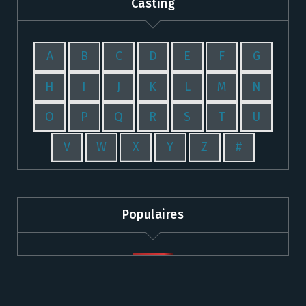
Casting
A
B
C
D
E
F
G
H
I
J
K
L
M
N
O
P
Q
R
S
T
U
V
W
X
Y
Z
#
Populaires