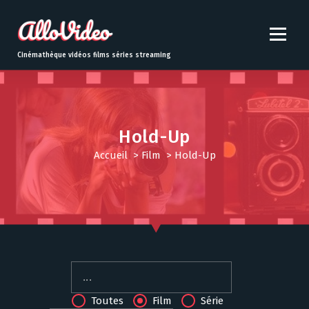
S
k
i
p
Cinémathèque vidéos films séries streaming
t
o
c
o
n
Hold-Up
t
Accueil
>
Film
>
Hold-Up
e
n
t
Toutes
Film
Série