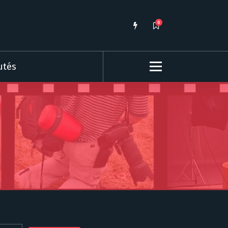
0
utés