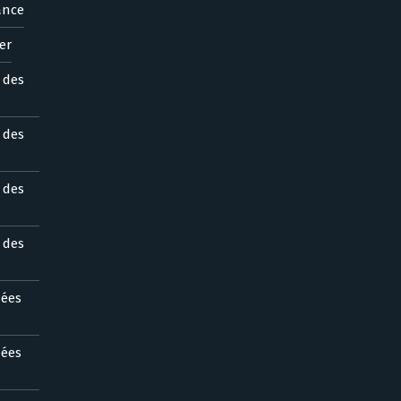
ance
er
s des
s des
s des
s des
nées
nées