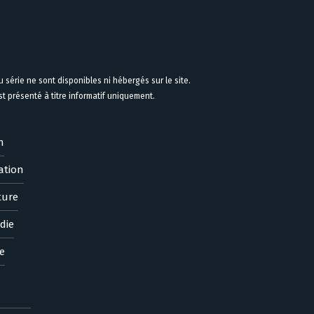
 série ne sont disponibles ni hébergés sur le site.
 présenté à titre informatif uniquement.
n
ation
ture
die
e