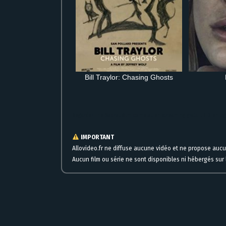
Bill Traylor: Chasing Ghosts
Regarder The Secret film complet en streaming gratuit HD en li
IMPORTANT
Allovideo.fr ne diffuse aucune vidéo et ne propose auc
Aucun film ou série ne sont disponibles ni hébergés sur l