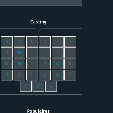
Casting
A
B
C
D
E
F
G
H
I
J
K
L
M
N
O
P
Q
R
S
T
U
V
W
X
Y
Z
#
Populaires