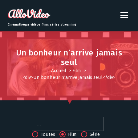
S
k
i
p
Cinémathèque vidéos films séries streaming
t
o
c
o
Un bonheur n’arrive jamais
n
seul
t
Accueil
>
Film
>
e
<div>Un bonheur n’arrive jamais seul</div>
n
t
Toutes
Film
Série