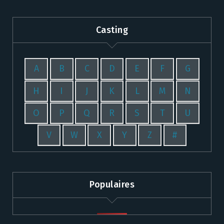
Casting
A
B
C
D
E
F
G
H
I
J
K
L
M
N
O
P
Q
R
S
T
U
V
W
X
Y
Z
#
Populaires