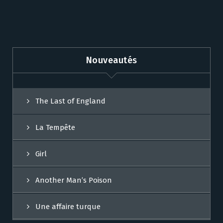
Nouveautés
The Last of England
La Tempête
Girl
Another Man’s Poison
Une affaire turque