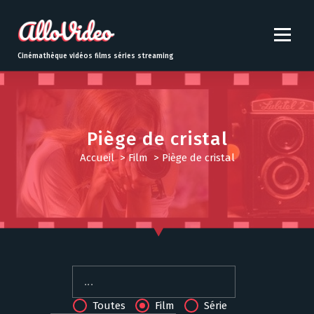
S
k
i
p
Cinémathèque vidéos films séries streaming
t
o
c
o
n
Piège de cristal
t
Accueil
>
Film
>
Piège de cristal
e
n
t
Toutes
Film
Série