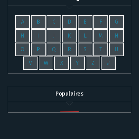
A
B
C
D
E
F
G
H
I
J
K
L
M
N
O
P
Q
R
S
T
U
V
W
X
Y
Z
#
Populaires