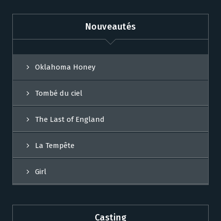
Nouveautés
Oklahoma Honey
Tombé du ciel
The Last of England
La Tempête
Girl
Casting