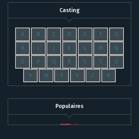
Casting
A
B
C
D
E
F
G
H
I
J
K
L
M
N
O
P
Q
R
S
T
U
V
W
X
Y
Z
#
Populaires