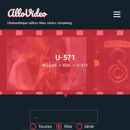
S
k
i
p
Cinémathèque vidéos films séries streaming
t
o
c
o
n
U-571
t
Accueil
>
Film
>
U-571
e
n
t
Toutes
Film
Série