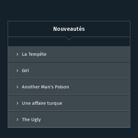
Nouveautés
La Tempête
Girl
Another Man’s Poison
Une affaire turque
The Ugly