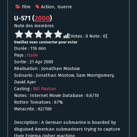
Film
Action
,
Guerre
U-571
(
2000
)
Note des membres
[Votes :
0
Note :
0
]
Veuillez vous connecter pour voter
Durée : 116 min
Pays :
Italie
Sortie : 21 Apr 2000
Réalisation : Jonathan Mostow
Scénario : Jonathan Mostow, Sam Montgomery,
David Ayer
Casting :
Bill Paxton
Notes : Internet Movie Database : 6.6/10
Rotten Tomatoes : 67%
Metacritic : 62/100
Description : A German submarine is boarded by
disguised American submariners trying to capture
their Enigma cipher machine.