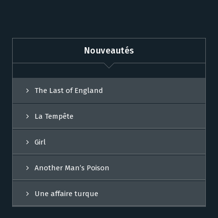
Nouveautés
The Last of England
La Tempête
Girl
Another Man’s Poison
Une affaire turque