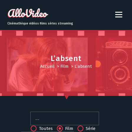
S
k
i
p
Cinémathèque vidéos films séries streaming
t
o
c
o
n
L’absent
t
Accueil
>
Film
>
L’absent
e
n
t
Toutes
Film
Série