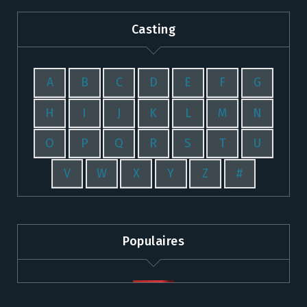
Casting
A
B
C
D
E
F
G
H
I
J
K
L
M
N
O
P
Q
R
S
T
U
V
W
X
Y
Z
#
Populaires