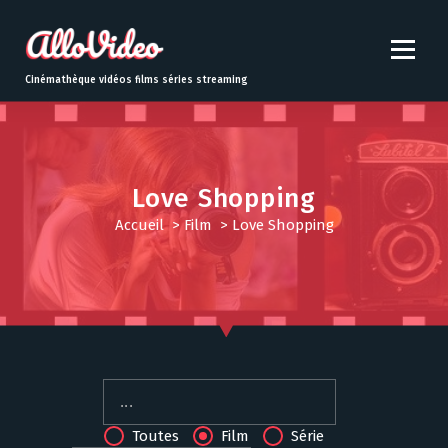
S
k
i
p
Cinémathèque vidéos films séries streaming
t
o
c
o
n
Love Shopping
t
Accueil
>
Film
>
Love Shopping
e
n
t
Toutes
Film
Série