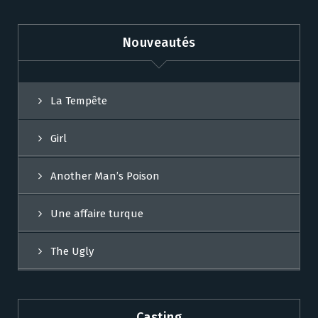
Nouveautés
La Tempête
Girl
Another Man’s Poison
Une affaire turque
The Ugly
Casting