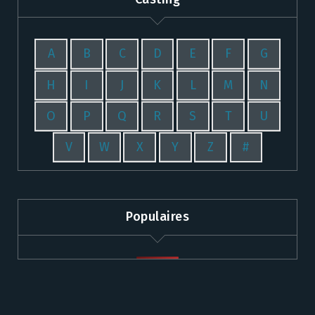
A
B
C
D
E
F
G
H
I
J
K
L
M
N
O
P
Q
R
S
T
U
V
W
X
Y
Z
#
Populaires