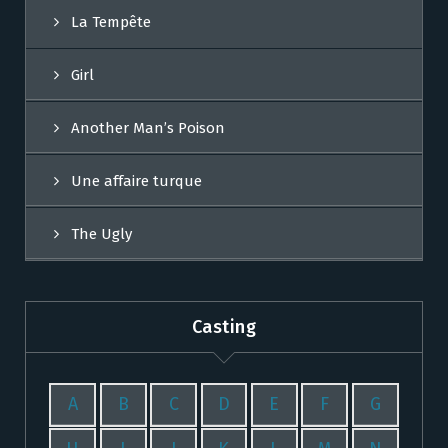
La Tempête
Girl
Another Man’s Poison
Une affaire turque
The Ugly
Casting
A
B
C
D
E
F
G