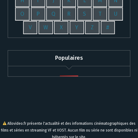
H
I
J
K
L
M
N
O
P
Q
R
S
T
U
V
W
X
Y
Z
#
Populaires
Allovideo.fr présente l'actualité et des informations cinématographiques des
films et séries en streaming VF et VOST. Aucun film ou série ne sont disponibles ni
hébergés sur le site.