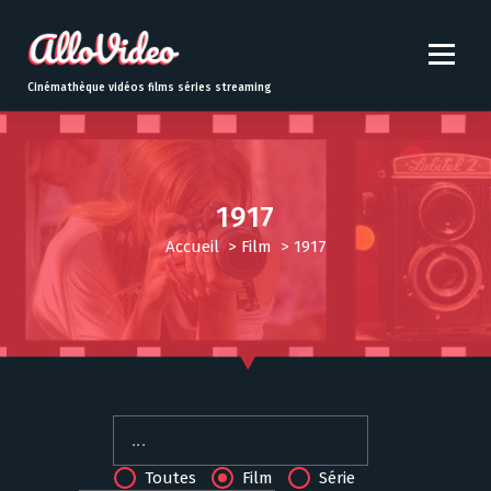
S
k
i
p
Cinémathèque vidéos films séries streaming
t
o
c
o
n
1917
t
Accueil
>
Film
>
1917
e
n
t
Toutes
Film
Série