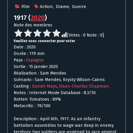
Film
Action
,
Drame
,
Guerre
1917
(
2020
)
Note des membres
[Votes :
0
Note :
0
]
Veuillez vous connecter pour voter
Date : 2020
Durée : 119 min
Pays :
Espagne
Sortie : 15 janvier 2020
Réalisation : Sam Mendes
Scénario : Sam Mendes, Krysty Wilson-Cairns
Casting :
Daniel Mays
,
Dean-Charles Chapman
Notes : Internet Movie Database : 8.3/10
Rotten Tomatoes : 89%
Metacritic : 78/100
Description : April 6th, 1917. As an infantry
battalion assembles to wage war deep in enemy
territory, two soldiers are assigned to race against