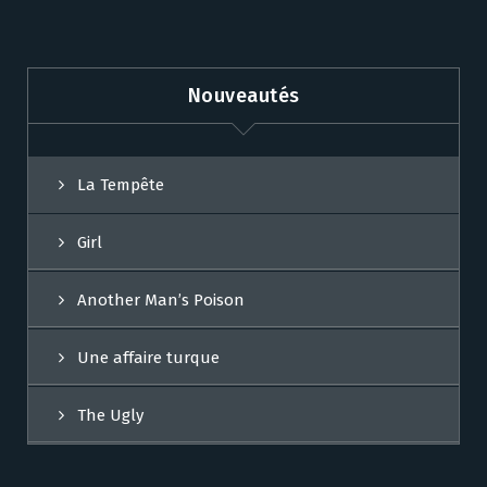
Nouveautés
La Tempête
Girl
Another Man’s Poison
Une affaire turque
The Ugly