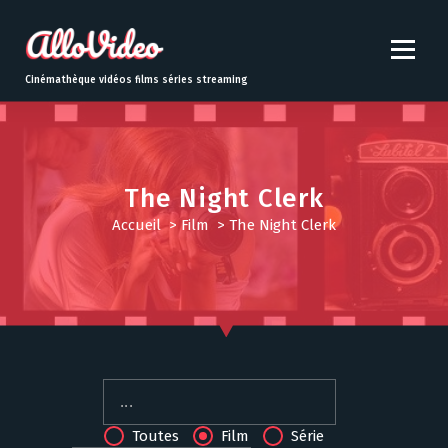
S
k
i
p
Cinémathèque vidéos films séries streaming
t
o
c
o
n
The Night Clerk
t
Accueil
>
Film
>
The Night Clerk
e
n
t
Toutes
Film
Série