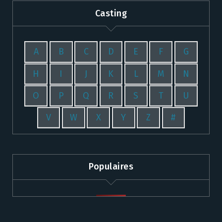
Casting
A
B
C
D
E
F
G
H
I
J
K
L
M
N
O
P
Q
R
S
T
U
V
W
X
Y
Z
#
Populaires