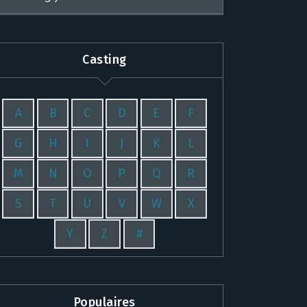
Casting
A
B
C
D
E
F
G
H
I
J
K
L
M
N
O
P
Q
R
S
T
U
V
W
X
Y
Z
#
Populaires