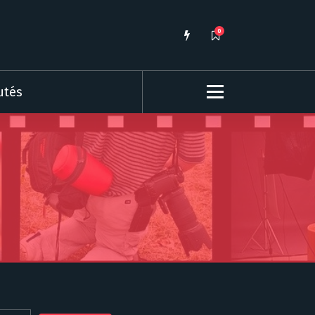
0
utés