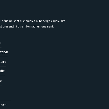
 série ne sont disponibles ni hébergés sur le site.
 présenté à titre informatif uniquement.
n
ation
ture
die
e
ance