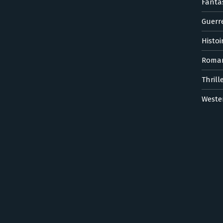
Fanta
Guerr
Histoi
Roma
Thrill
Weste