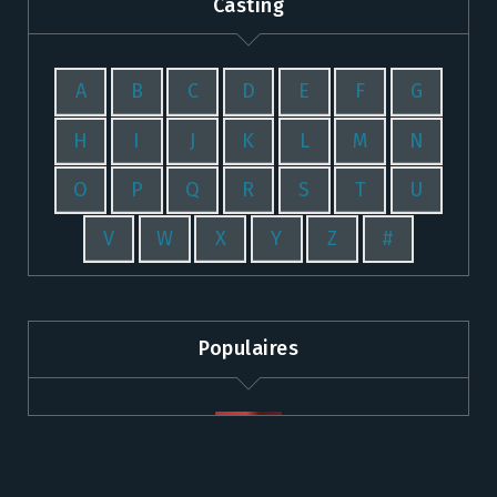
Casting
A
B
C
D
E
F
G
H
I
J
K
L
M
N
O
P
Q
R
S
T
U
V
W
X
Y
Z
#
Populaires