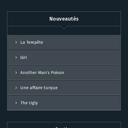
Nouveautés
La Tempête
Girl
Another Man’s Poison
Une affaire turque
The Ugly