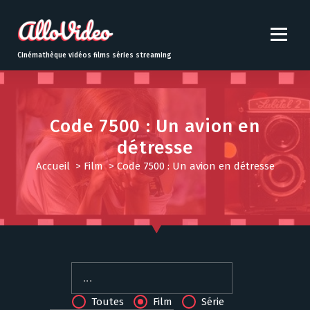
S
k
i
p
Cinémathèque vidéos films séries streaming
t
o
c
o
Code 7500 : Un avion en
n
détresse
t
e
Accueil
>
Film
>
Code 7500 : Un avion en détresse
n
t
Toutes
Film
Série