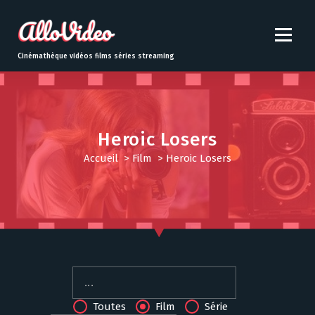
S
k
i
p
Cinémathèque vidéos films séries streaming
t
o
c
o
n
Heroic Losers
t
Accueil
>
Film
>
Heroic Losers
e
n
t
Toutes
Film
Série