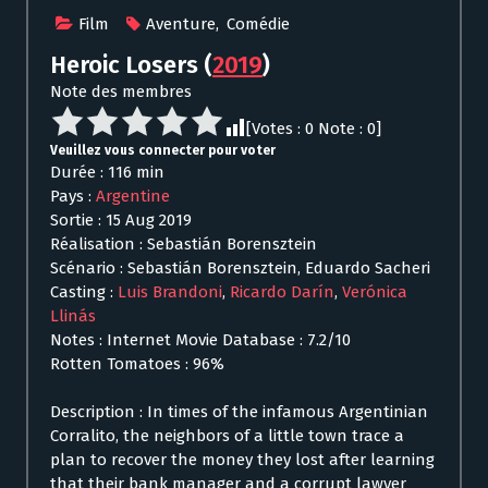
Film
Aventure
,
Comédie
Heroic Losers
(
2019
)
Note des membres
[Votes :
0
Note :
0
]
Veuillez vous connecter pour voter
Durée : 116 min
Pays :
Argentine
Sortie : 15 Aug 2019
Réalisation : Sebastián Borensztein
Scénario : Sebastián Borensztein, Eduardo Sacheri
Casting :
Luis Brandoni
,
Ricardo Darín
,
Verónica
Llinás
Notes : Internet Movie Database : 7.2/10
Rotten Tomatoes : 96%
Description : In times of the infamous Argentinian
Corralito, the neighbors of a little town trace a
plan to recover the money they lost after learning
that their bank manager and a corrupt lawyer