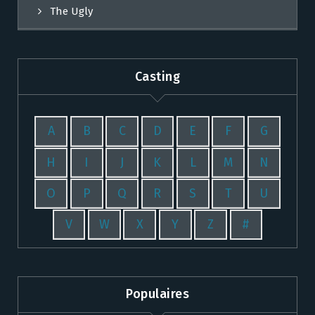
The Ugly
Casting
A
B
C
D
E
F
G
H
I
J
K
L
M
N
O
P
Q
R
S
T
U
V
W
X
Y
Z
#
Populaires