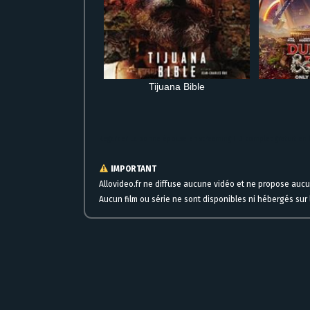
Tijuana Bible
Regarder La bonne épouse en streaming HD complet gratuit en
IMPORTANT
Allovideo.fr ne diffuse aucune vidéo et ne propose auc
Aucun film ou série ne sont disponibles ni hébergés sur l