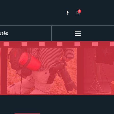
0
utés