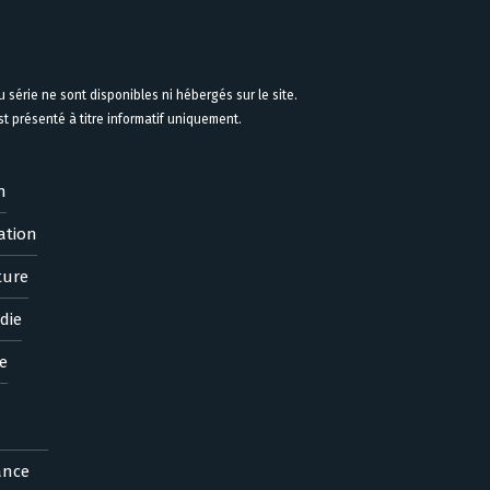
 série ne sont disponibles ni hébergés sur le site.
 présenté à titre informatif uniquement.
n
ation
ture
die
e
ance