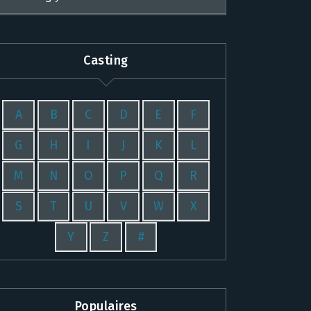
Casting
A
B
C
D
E
F
G
H
I
J
K
L
M
N
O
P
Q
R
S
T
U
V
W
X
Y
Z
#
Populaires