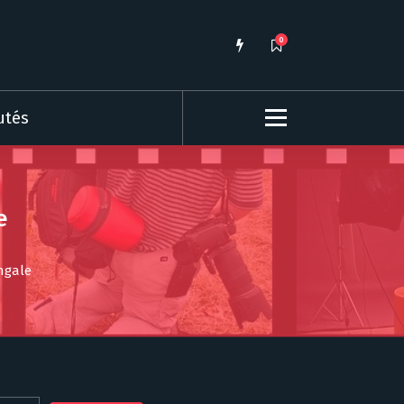
0
utés
e
ingale