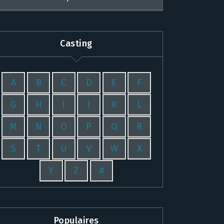
Casting
A
B
C
D
E
F
G
H
I
J
K
L
M
N
O
P
Q
R
S
T
U
V
W
X
Y
Z
#
Populaires