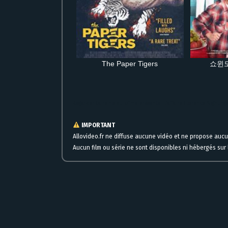
The Paper Tigers
쇼윈도
Regarder La reine du crime présente : l’affaire Florence Nightin
IMPORTANT
Allovideo.fr ne diffuse aucune vidéo et ne propose auc
Aucun film ou série ne sont disponibles ni hébergés sur l