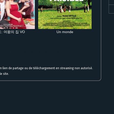
: 여왕의 집 VO
Un monde
gale en VF VOSTFR streaming complet gratuit en ligne
un lien de partage ou de téléchargement en streaming non autorisé.
e site.