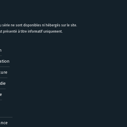
 série ne sont disponibles ni hébergés sur le site.
 présenté à titre informatif uniquement.
n
ation
ture
die
e
ance