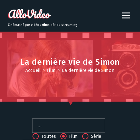
S
k
i
p
Cinémathèque vidéos films séries streaming
t
o
c
o
n
La dernière vie de Simon
t
Accueil
>
Film
>
La dernière vie de Simon
e
n
t
Toutes
Film
Série