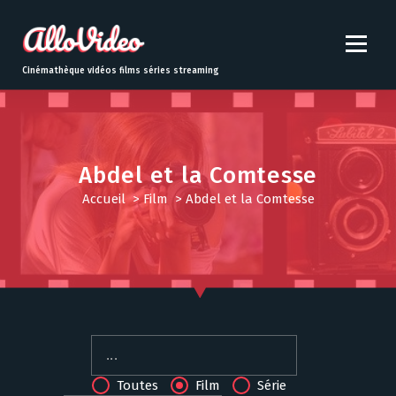
S
k
i
p
Cinémathèque vidéos films séries streaming
t
o
c
o
n
Abdel et la Comtesse
t
Accueil
>
Film
>
Abdel et la Comtesse
e
n
t
Toutes
Film
Série