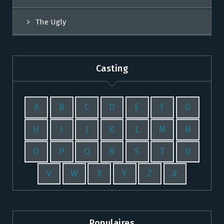
The Ugly
Casting
A
B
C
D
E
F
G
H
I
J
K
L
M
N
O
P
Q
R
S
T
U
V
W
X
Y
Z
#
Populaires