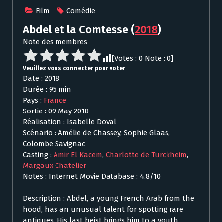
Film
Comédie
Abdel et la Comtesse
(
2018
)
Note des membres
[Votes :
0
Note :
0
]
Veuillez vous connecter pour voter
Date : 2018
Durée : 95 min
Pays :
France
Sortie : 09 May 2018
Réalisation : Isabelle Doval
Scénario : Amélie de Chassey, Sophie Glaas,
Colombe Savignac
Casting :
Amir El Kacem
,
Charlotte de Turckheim
,
Margaux Chatelier
Notes : Internet Movie Database : 4.8/10
Description : Abdel, a young French Arab from the
hood, has an unusual talent for spotting rare
antiques. His last heist brings him to a youth