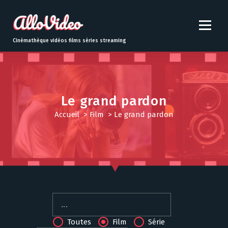
S
k
i
p
Cinémathèque vidéos films séries streaming
t
o
c
o
n
Le grand pardon
t
Accueil
>
Film
>
Le grand pardon
e
n
t
Toutes
Film
Série