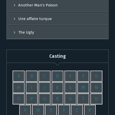
Another Man’s Poison
Une affaire turque
The Ugly
Casting
A
B
C
D
E
F
G
H
I
J
K
L
M
N
O
P
Q
R
S
T
U
V
W
X
Y
Z
#