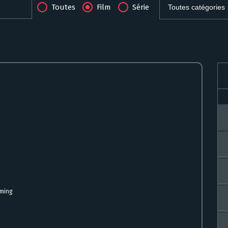
Toutes
Film
Série
aming