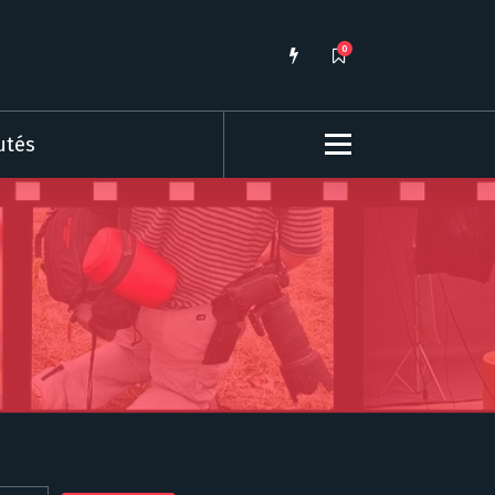
0
utés