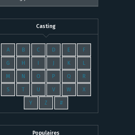
Casting
A
B
C
D
E
F
G
H
I
J
K
L
M
N
O
P
Q
R
S
T
U
V
W
X
Y
Z
#
Populaires