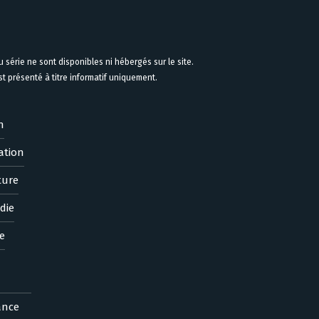
 série ne sont disponibles ni hébergés sur le site.
 présenté à titre informatif uniquement.
n
ation
ture
die
e
ance