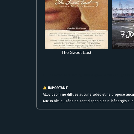
The Sweet East
Voir Aquaman en streaming complet gratuitement en ligne versi
IMPORTANT
Allovideo.fr ne diffuse aucune vidéo et ne propose auc
Aucun film ou série ne sont disponibles ni hébergés sur l