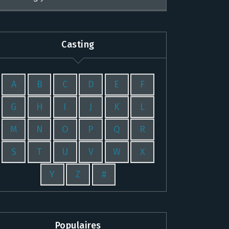
Casting
A
B
C
D
E
F
G
H
I
J
K
L
M
N
O
P
Q
R
S
T
U
V
W
X
Y
Z
#
Populaires