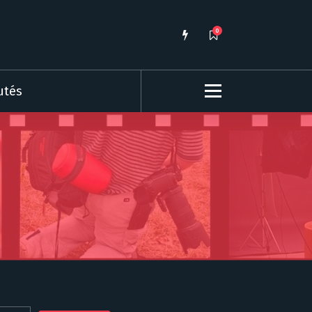
0
utés