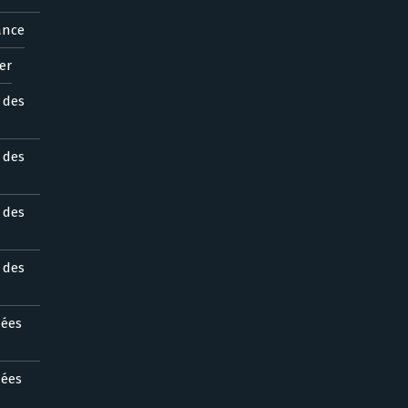
ance
er
s des
s des
s des
s des
nées
nées