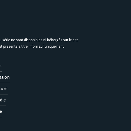
 série ne sont disponibles ni hébergés sur le site.
 présenté à titre informatif uniquement.
n
ation
ture
die
e