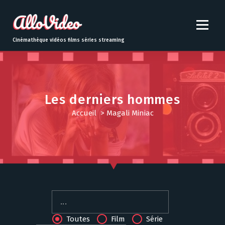
S
k
i
p
Cinémathèque vidéos films séries streaming
t
o
c
o
n
Les derniers hommes
t
Accueil
> Magali Miniac
e
n
t
Toutes
Film
Série