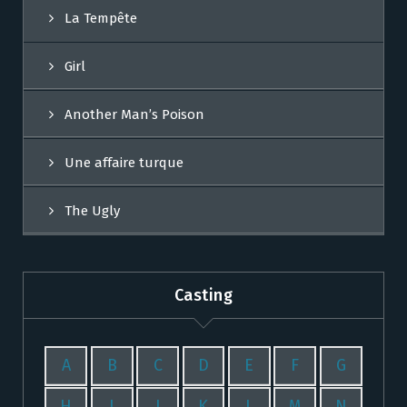
La Tempête
Girl
Another Man’s Poison
Une affaire turque
The Ugly
Casting
A
B
C
D
E
F
G
H
I
J
K
L
M
N