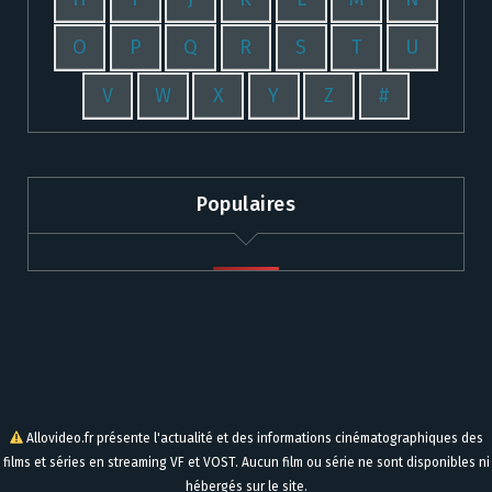
O
P
Q
R
S
T
U
V
W
X
Y
Z
#
Populaires
Allovideo.fr présente l'actualité et des informations cinématographiques des
films et séries en streaming VF et VOST. Aucun film ou série ne sont disponibles ni
hébergés sur le site.