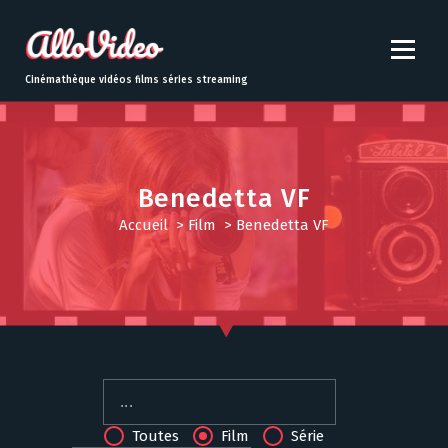
S
k
i
p
Cinémathèque vidéos films séries streaming
t
o
c
o
n
Benedetta VF
t
Accueil
>
Film
>
Benedetta VF
e
n
t
Toutes
Film
Série