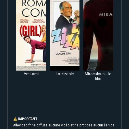
Ami-ami
La zizanie
Miraculous - le
film
Regarder Benedetta VF en streaming HD complet gratuit en ligne
immédiatement
IMPORTANT
Allovideo.fr ne diffuse aucune vidéo et ne propose aucun lien de