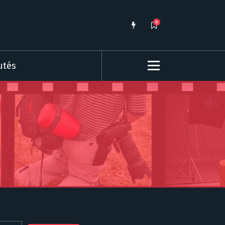
0
utés