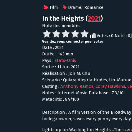
Film
Drame
,
Romance
In the Heights
(
2021
)
Note des membres
[Votes :
0
Note :
0
]
Veuillez vous connecter pour voter
Date : 2021
Durée : 143 min
Pays :
Etats-Unis
Sortie : 11 Jun 2021
Réalisation : Jon M. Chu
Scénario : Quiara Alegría Hudes, Lin-Manue
Casting :
Anthony Ramos
,
Corey Hawkins
,
Le
Notes : Internet Movie Database : 7.3/10
Metacritic : 84/100
Description : A film version of the Broadwa
bodega owner, saves every penny every day a
Lights up on Washington Heights…The scent o