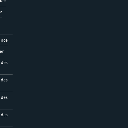
die
e
ance
er
s des
s des
s des
s des