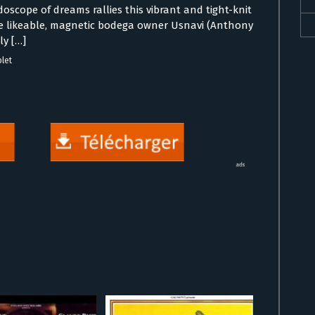
oscope of dreams rallies this vibrant and tight-knit
 the likeable, magnetic bodega owner Usnavi (Anthony
ly […]
plet