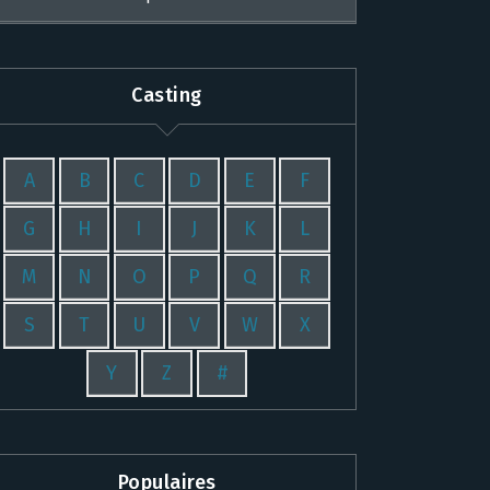
Casting
A
B
C
D
E
F
G
H
I
J
K
L
M
N
O
P
Q
R
S
T
U
V
W
X
Y
Z
#
Populaires