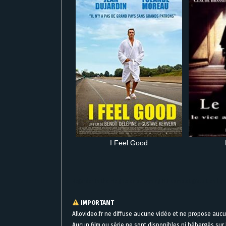
I Feel Good
Regarder In the Heights en streaming HD complet gratuit en li
IMPORTANT
Allovideo.fr ne diffuse aucune vidéo et ne propose auc
Aucun film ou série ne sont disponibles ni hébergés sur l