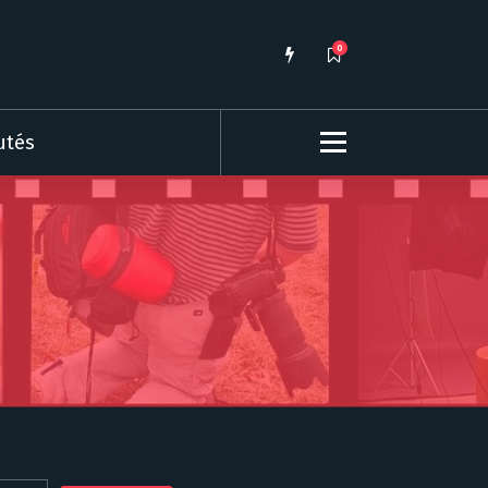
0
utés