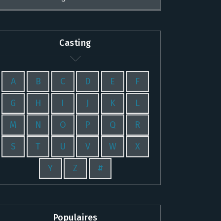
Casting
A
B
C
D
E
F
G
H
I
J
K
L
M
N
O
P
Q
R
S
T
U
V
W
X
Y
Z
#
Populaires