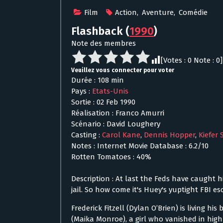
Film
Action
,
Aventure
,
Comédie
Flashback
(
1990
)
Note des membres
[Votes :
0
Note :
0
]
Veuillez vous connecter pour voter
Durée : 108 min
Pays :
Etats-Unis
Sortie : 02 Feb 1990
Réalisation : Franco Amurri
Scénario : David Loughery
Casting :
Carol Kane
,
Dennis Hopper
,
Kiefer
Notes : Internet Movie Database : 6.2/10
Rotten Tomatoes : 40%
Description : At last the Feds have caught 
jail. So how come it's Huey's yuptight FBI 
Frederick Fitzell (Dylan O’Brien) is living his
(Maika Monroe), a girl who vanished in hig