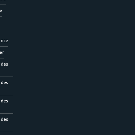
e
ance
er
s des
s des
s des
s des