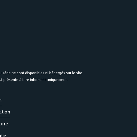
 série ne sont disponibles ni hébergés sur le site.
 présenté à titre informatif uniquement.
n
ation
ture
die