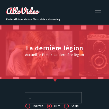
S
k
i
p
Cinémathèque vidéos films séries streaming
t
o
c
o
n
La dernière légion
t
Accueil
>
Film
>
La dernière légion
e
n
t
Toutes
Film
Série