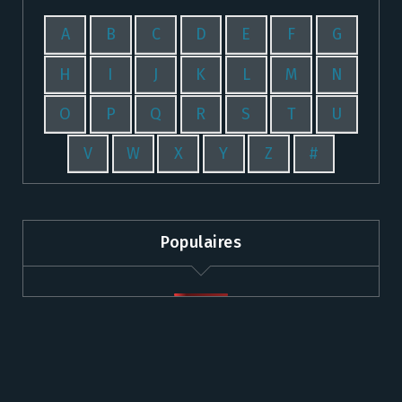
A
B
C
D
E
F
G
H
I
J
K
L
M
N
O
P
Q
R
S
T
U
V
W
X
Y
Z
#
Populaires