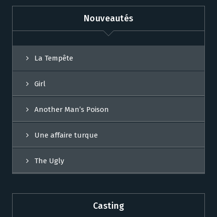
Nouveautés
La Tempête
Girl
Another Man’s Poison
Une affaire turque
The Ugly
Casting