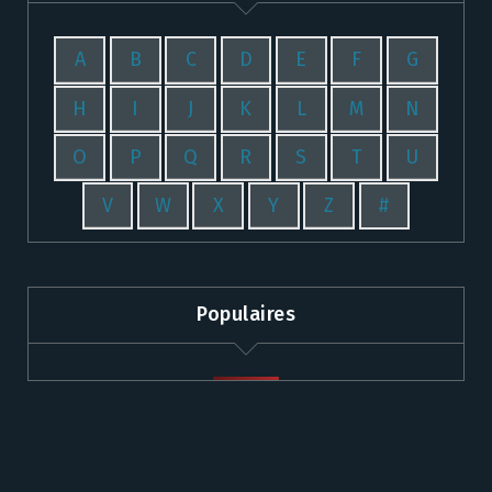
A
B
C
D
E
F
G
H
I
J
K
L
M
N
O
P
Q
R
S
T
U
V
W
X
Y
Z
#
Populaires