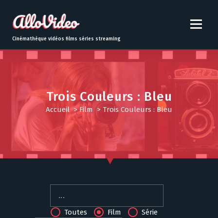
S
k
i
p
Cinémathèque vidéos films séries streaming
t
o
c
o
n
Trois Couleurs : Bleu
t
Accueil
>
Film
>
Trois Couleurs : Bleu
e
n
t
Toutes
Film
Série